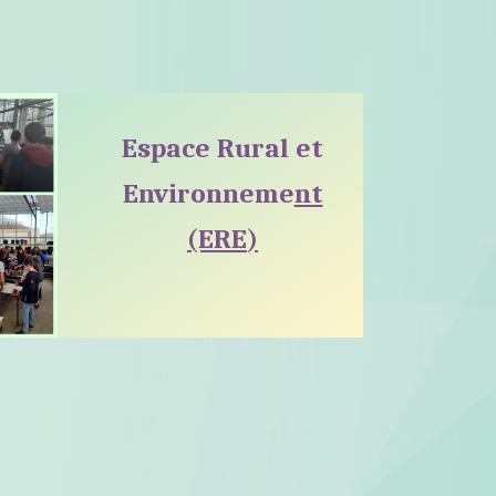
Espace Rural et
Environneme
nt
(ERE
)