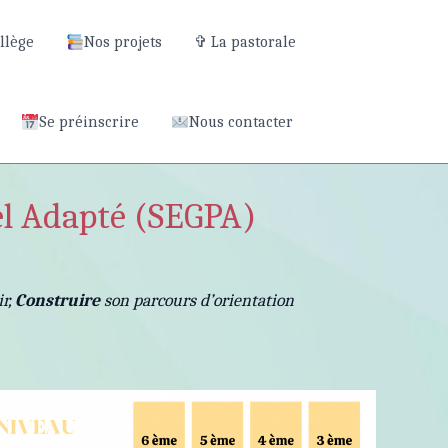
ollège
Nos projets
✞ La pastorale
Se préinscrire
Nous contacter
el Adapté (SEGPA)
ir,
Construire
son parcours d’orientation