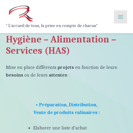
Aller
au
contenu
Main
" L'accueil de tous, la prise en compte de chacun"
Men
Hygiène – Alimentation –
Services (HAS)
Mise en place différents
projets
en fonction de leurs
besoins
ou de leurs
attentes
:
• Préparation, Distribution,
Vente de produits culinaires :
Elaborer une liste d’achat